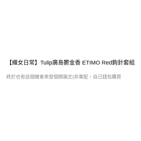
【織女日常】Tulip廣島鬱金香 ETIMO Red鉤針套組
終於也有這個機會來發個開箱文(非業配，自己錢包購買