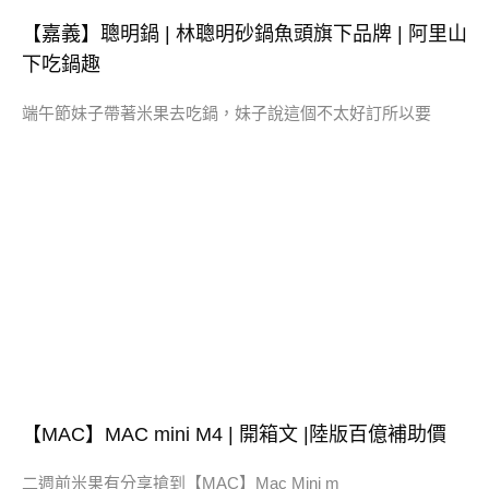
【嘉義】聰明鍋 | 林聰明砂鍋魚頭旗下品牌 | 阿里山
下吃鍋趣
端午節妹子帶著米果去吃鍋，妹子說這個不太好訂所以要
【MAC】MAC mini M4 | 開箱文 |陸版百億補助價
二週前米果有分享搶到【MAC】Mac Mini m