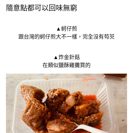
隨意點都可以回味無窮
▲蚵仔煎
跟台灣的蚵仔煎大不一樣，完全沒有芶芡
▲炸金針菇
在類似鹽酥雞攤買的