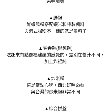
美味爆表
▲腸粉
鮮蝦腸粉搭配蝦米和特製醬料
與港式腸粉不一樣的就是醬料了
▲雲吞麵(餛飩麵)
吃起來有點像福建麵的感覺的，差別在醬汁不同，
加上炸餛純
▲炒米粉
這是當點心吃，西北好呷👍👍
與台灣的炒米粉非常不同
▲綜合拼盤