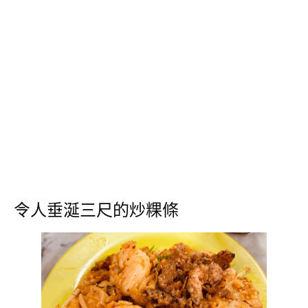
令人垂涎三尺的炒粿條