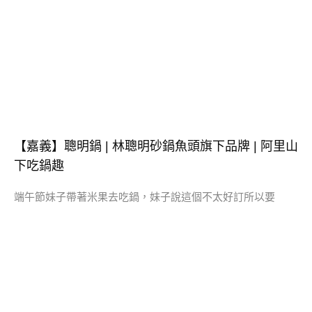
【嘉義】聰明鍋 | 林聰明砂鍋魚頭旗下品牌 | 阿里山
下吃鍋趣
端午節妹子帶著米果去吃鍋，妹子說這個不太好訂所以要