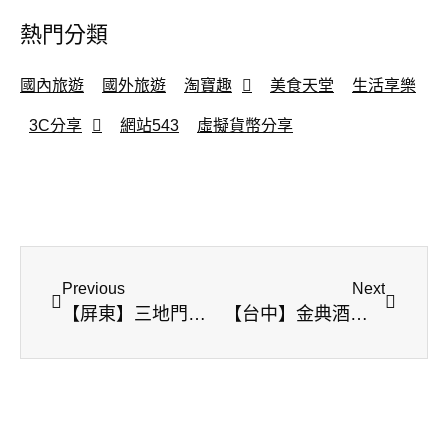
熱門分類
國內旅遊
國外旅遊
淘寶趣
美食天堂
生活享樂
3C分享
網站543
虛擬貨幣分享
Previous
Next
【屏東】三地門美食-向陽草魚土雞城
【台中】金典酒店-栢麗廳