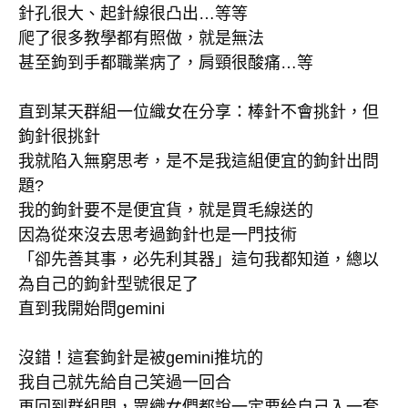
針孔很大、起針線很凸出…等等
爬了很多教學都有照做，就是無法
甚至鉤到手都職業病了，肩頸很酸痛…等
直到某天群組一位織女在分享：棒針不會挑針，但
鉤針很挑針
我就陷入無窮思考，是不是我這組便宜的鉤針出問
題?
我的鉤針要不是便宜貨，就是買毛線送的
因為從來沒去思考過鉤針也是一門技術
「卻先善其事，必先利其器」這句我都知道，總以
為自己的鉤針型號很足了
直到我開始問gemini
沒錯！這套鉤針是被gemini推坑的
我自己就先給自己笑過一回合
再回到群組問，眾織女們都說一定要給自己入一套