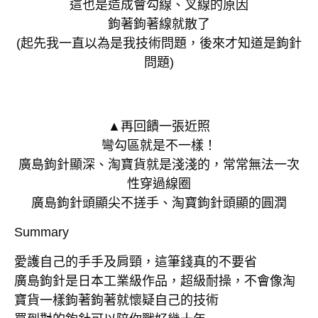
這也是造成會勾線、叉線的原因
鉤著鉤著線就散了
(起先我一直以為是我技術問題，後來才知道是鉤針
問題)
▲再回饋一張近照
彎勾區就是不一樣！
廣島鉤針顯深、淘寶貨就是淺淺的，常常無法一次
性穿過線圈
廣島鉤針頭顯尖不搓手、淘寶鉤針頭顯的圓潤
Summary
愛護自己的手手及肩頸，這筆錢真的不要省
廣島鉤針是日本工業級作品，超級耐操，不會像淘
寶貨一樣鉤著鉤著就懷疑自己的技術