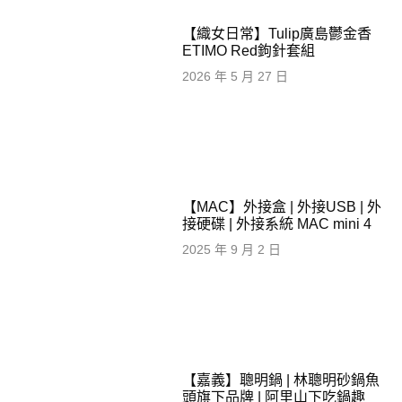
【織女日常】Tulip廣島鬱金香
ETIMO Red鉤針套組
2026 年 5 月 27 日
【MAC】外接盒 | 外接USB | 外
接硬碟 | 外接系統 MAC mini 4
2025 年 9 月 2 日
【嘉義】聰明鍋 | 林聰明砂鍋魚
頭旗下品牌 | 阿里山下吃鍋趣