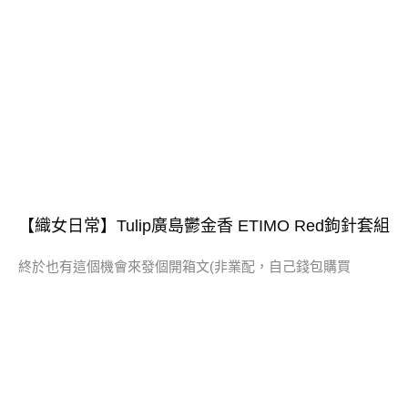
【織女日常】Tulip廣島鬱金香 ETIMO Red鉤針套組
終於也有這個機會來發個開箱文(非業配，自己錢包購買