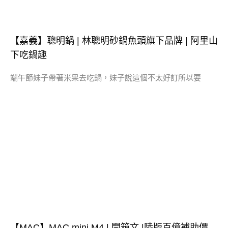
【嘉義】聰明鍋 | 林聰明砂鍋魚頭旗下品牌 | 阿里山
下吃鍋趣
端午節妹子帶著米果去吃鍋，妹子說這個不太好訂所以要
【MAC】MAC mini M4 | 開箱文 |陸版百億補助價