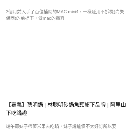
3個月前入手了百億補助的MAC mini4，一樣延用不拆機(尚失
保固)的前提下，做mac的擴容
【嘉義】聰明鍋 | 林聰明砂鍋魚頭旗下品牌 | 阿里山
下吃鍋趣
端午節妹子帶著米果去吃鍋，妹子說這個不太好訂所以要