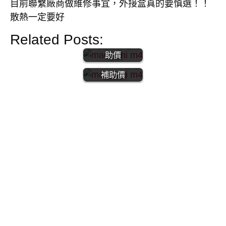
目前聯繫廠商做維修事宜，外接盒真的要慎選！！
散熱一定要好
【MAC】MAC
mini M4 | 開箱
Related Posts:
文 |陸版百億補
【MAC】Mac
助價
Mini m4｜百憶
補助價