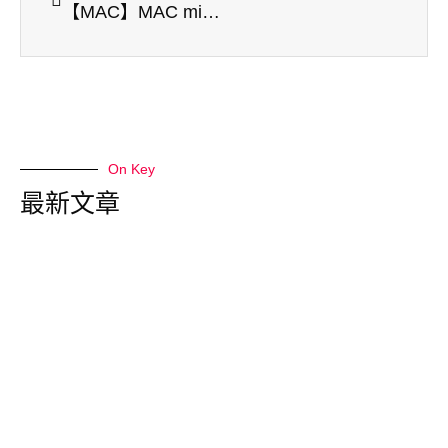
【MAC】MAC mini M4 | 開箱文 |陸版百億補助價
On Key
最新文章