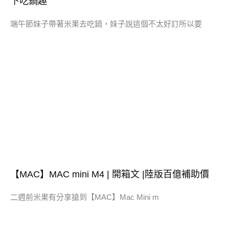
下吃鍋趣
端午節妹子帶著米果去吃鍋，妹子說這個不太好訂所以要
【MAC】MAC mini M4 | 開箱文 |陸版百億補助價
二週前米果有分享搶到【MAC】Mac Mini m