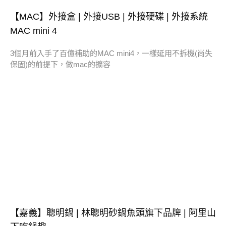
【MAC】外接盒 | 外接USB | 外接硬碟 | 外接系統
MAC mini 4
3個月前入手了百億補助的MAC mini4，一樣延用不拆機(尚失
保固)的前提下，做mac的擴容
【嘉義】聰明鍋 | 林聰明砂鍋魚頭旗下品牌 | 阿里山