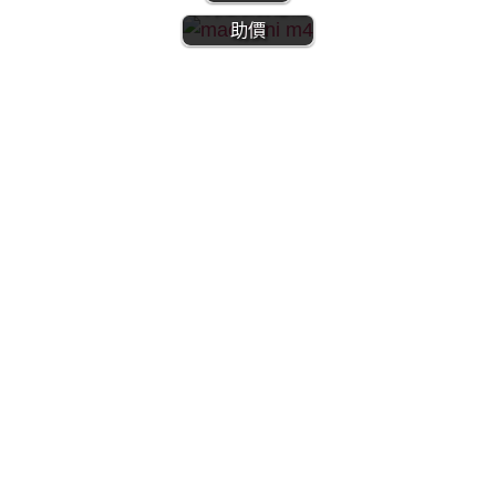
文 |陸版百億補
助價