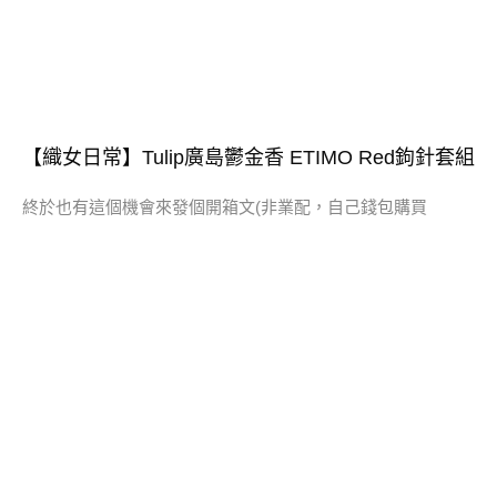
【織女日常】Tulip廣島鬱金香 ETIMO Red鉤針套組
終於也有這個機會來發個開箱文(非業配，自己錢包購買