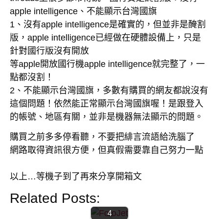
apple intelligence、不能顯示台灣國旗
1、沒有apple intelligence是確實的，但並非是醃割
版，apple intelligence已經做在硬體設備上，只是
針對國行版沒有開放
等apple開放國行機apple intelligence就完整了，一
點都沒割！
2、不能顯示台灣國旗，多數有購買的網友都說沒有
這個問題！依然能正常顯示台灣國旗喔！是跟登入
的帳號、地區有關，並非是機器無法顯示的問題。
購買之前多多停看聽，不要把緋言流語給洗腦了
【MAC】
外接盒 |
網路取得資訊很方便，但真假需要靠自己努力一點
外接USB
| 外接硬
以上…等機子到了再來分享開箱文
碟 | 外接
系統
Related Posts:
【MAC】MAC
MAC mini
mini M4 | 開箱
4