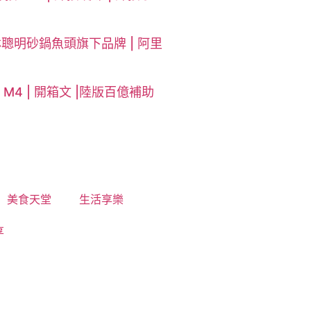
林聰明砂鍋魚頭旗下品牌 | 阿里
i M4 | 開箱文 |陸版百億補助
美食天堂
生活享樂
享