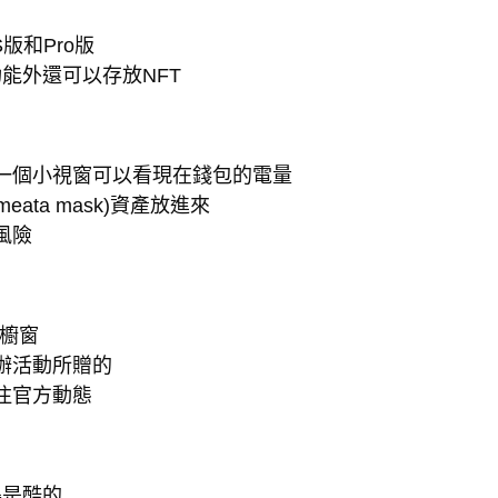
版和Pro版
功能外還可以存放NFT
一個小視窗可以看現在錢包的電量
ata mask)資產放進來
風險
品櫥窗
辦活動所贈的
注官方動態
得是酷的