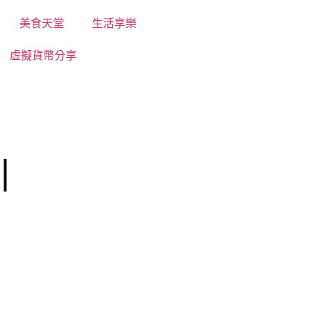
美食天堂
生活享樂
虛擬貨幣分享
|