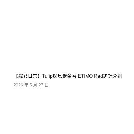
【織女日常】Tulip廣島鬱金香 ETIMO Red鉤針套組
2026 年 5 月 27 日