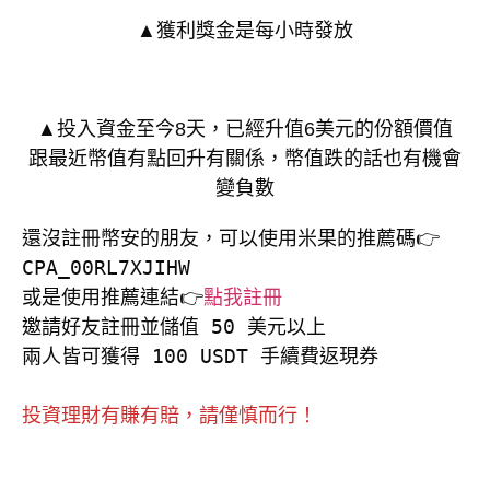
▲獲利獎金是每小時發放
▲投入資金至今8天，已經升值6美元的份額價值
跟最近幣值有點回升有關係，幣值跌的話也有機會
變負數
還沒註冊幣安的朋友，可以使用米果的推薦碼👉
CPA_00RL7XJIHW

或是使用推薦連結👉
點我註冊
邀請好友註冊並儲值 50 美元以上

兩人皆可獲得 100 USDT 手續費返現券

投資理財有賺有賠，請僅慎而行！