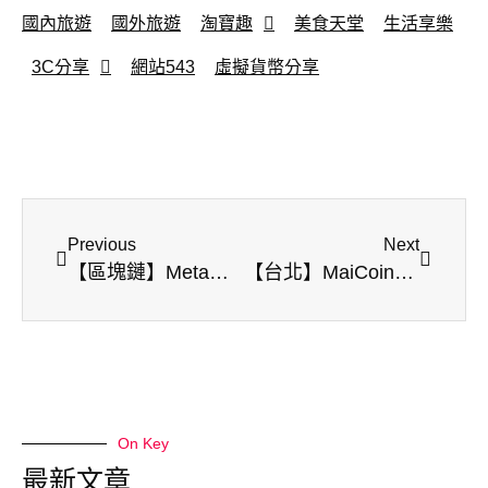
國內旅遊
國外旅遊
淘寶趣
美食天堂
生活享樂
3C分享
網站543
虛擬貨幣分享
Previous
Next
【區塊鏈】Metamask 狐狸錢包 | 去中心化錢包 | web 3.0 | 以太坊錢包
【台北】MaiCoin實體店面 | MAX交易所 | 虛擬貨幣
On Key
最新文章