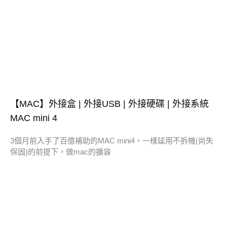
【MAC】外接盒 | 外接USB | 外接硬碟 | 外接系統
MAC mini 4
3個月前入手了百億補助的MAC mini4，一樣延用不拆機(尚失
保固)的前提下，做mac的擴容