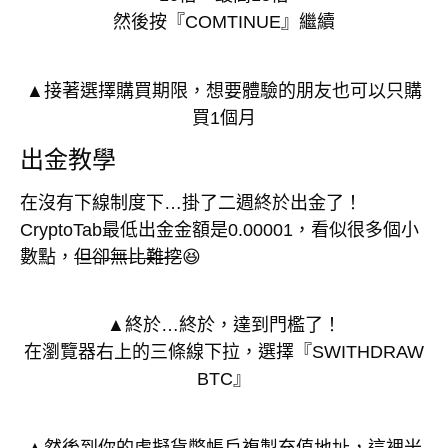
然後按『COMTINUE』繼續
▲接著選擇購買期限，想要體驗的朋友也可以只購
買1個月
出金教學
在沒有下線制度下…掛了二週終於出金了！
CryptoTab最低出金金額是0.00001，看似很多個小
數點，
但卻無比難挖
😆
▲終於…終於，達到門檻了！
在瀏覽器右上的三條線下拉，選擇『SWITHDRAW
BTC』
▲然後到你的虛擬貨幣帳戶複製充值地址，這裡米