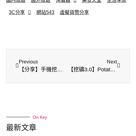
國內旅遊
國外旅遊
淘寶趣
美食天堂
生活享樂
3C分享
網站543
虛擬貨幣分享
Previous
Next
【分享】手機挖礦-Stormgain 雲端挖礦 | 行動挖礦 | 比特幣
【挖礦3.0】Potato Media | 類IG | 發表文章賺收入 | 按讚、分享也有收入 | 創作人元宇宙
On Key
最新文章