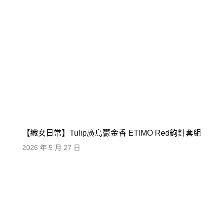
【織女日常】Tulip廣島鬱金香 ETIMO Red鉤針套組
2026 年 5 月 27 日