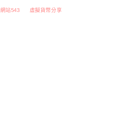
網站543
虛擬貨幣分享