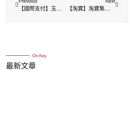
Previous
Next
【國際支付】玉山電子支付 | 跨境e指購 | 淘寶退款 | 如何收取淘寶退款？
【淘寶】淘寶集運FQA
On Key
最新文章