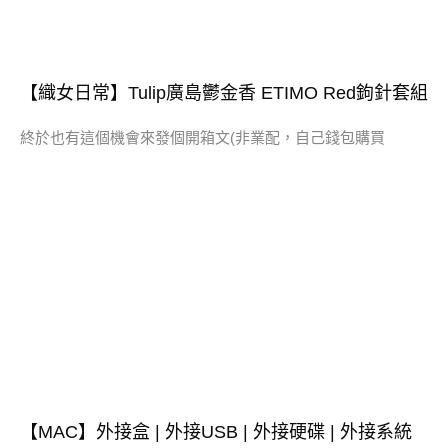
【織女日常】Tulip廣島鬱金香 ETIMO Red鉤針套組
終於也有這個機會來發個開箱文(非業配，自己錢包購買
【MAC】外接盒 | 外接USB | 外接硬碟 | 外接系統