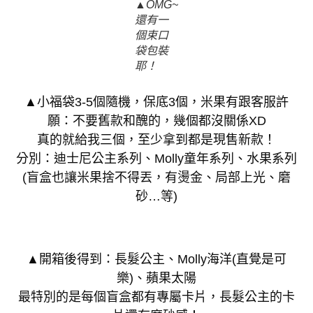
▲OMG~
還有一
個束口
袋包裝
耶！
▲小福袋3-5個隨機，保底3個，米果有跟客服許
願：不要舊款和醜的，幾個都沒關係XD
真的就給我三個，至少拿到都是現售新款！
分別：迪士尼公主系列、Molly童年系列、水果系列
(盲盒也讓米果捨不得丟，有燙金、局部上光、磨
砂…等)
▲開箱後得到：長髮公主、Molly海洋(直覺是可
樂)、蘋果太陽
最特別的是每個盲盒都有專屬卡片，長髮公主的卡