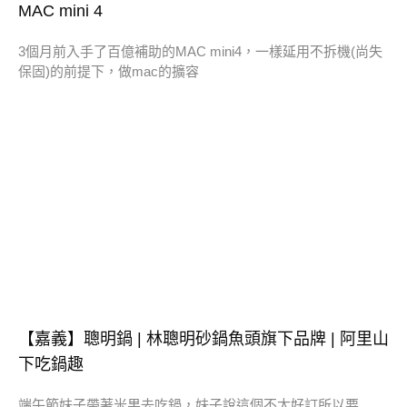
MAC mini 4
3個月前入手了百億補助的MAC mini4，一樣延用不拆機(尚失
保固)的前提下，做mac的擴容
【嘉義】聰明鍋 | 林聰明砂鍋魚頭旗下品牌 | 阿里山
下吃鍋趣
端午節妹子帶著米果去吃鍋，妹子說這個不太好訂所以要