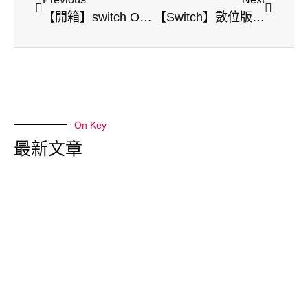
【開箱】switch OLED版 | 7吋螢幕 | 64G內建空間 | 經典白機 | 簡易開箱文
【Switch】數位版遊戲 | 跨區購買 | 限時特價
On Key
最新文章