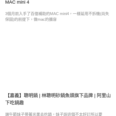
MAC mini 4
3個月前入手了百億補助的MAC mini4，一樣延用不拆機(尚失
保固)的前提下，做mac的擴容
【嘉義】聰明鍋 | 林聰明砂鍋魚頭旗下品牌 | 阿里山
下吃鍋趣
端午節妹子帶著米果去吃鍋，妹子說這個不太好訂所以要