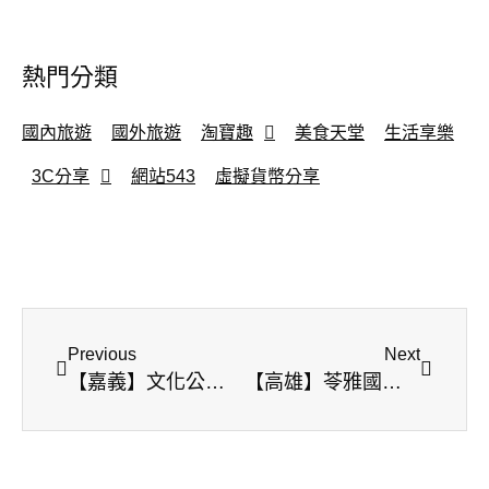
熱門分類
國內旅遊
國外旅遊
淘寶趣
美食天堂
生活享樂
3C分享
網站543
虛擬貨幣分享
Previous
Next
【嘉義】文化公園-ikea快閃店 | 純白貨櫃屋 | 莓果派對冰淇淋 | 打卡新景點
【高雄】苓雅國際街頭藝術節 | 鐵路健行之旅 | 壁畫街 | 高雄新打卡景點