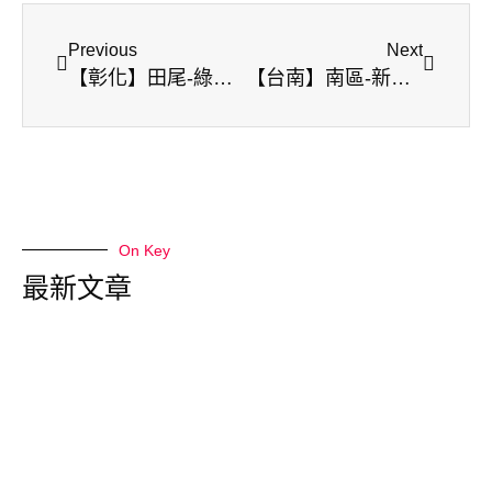
Previous
Next
【彰化】田尾-綠果庭院 | 田尾公路花園 | 打卡景點 | 多肉天堂 | 多肉植物
【台南】南區-新百祿燕窩觀光工廠 | 免門票 | 親子景點
On Key
最新文章