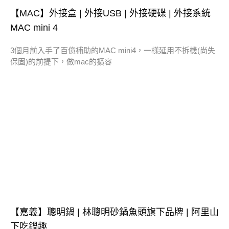
【MAC】外接盒 | 外接USB | 外接硬碟 | 外接系統
MAC mini 4
3個月前入手了百億補助的MAC mini4，一樣延用不拆機(尚失
保固)的前提下，做mac的擴容
【嘉義】聰明鍋 | 林聰明砂鍋魚頭旗下品牌 | 阿里山
下吃鍋趣