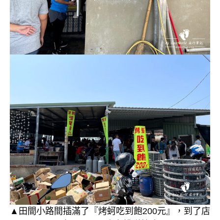
▲田間小路間插滿了『烤蚵吃到飽200元』，到了店