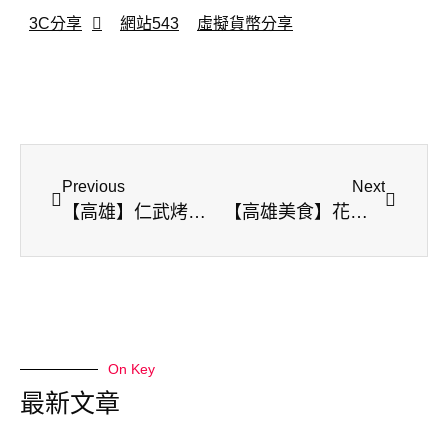
3C分享
網站543
虛擬貨幣分享
Previous
Next
【高雄】仁武烤鴨 | 高雄美食 | 排隊美食
【高雄美食】花福韓燒 | 韓國燒烤 | 火烤二吃 | 吃到飽 | 冰淇淋&熟食
On Key
最新文章