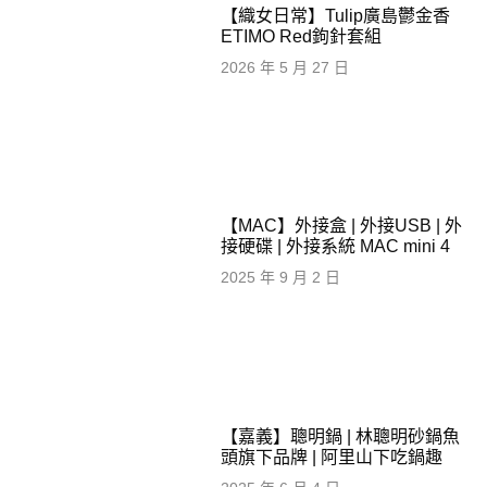
【織女日常】Tulip廣島鬱金香
ETIMO Red鉤針套組
2026 年 5 月 27 日
【MAC】外接盒 | 外接USB | 外
接硬碟 | 外接系統 MAC mini 4
2025 年 9 月 2 日
【嘉義】聰明鍋 | 林聰明砂鍋魚
頭旗下品牌 | 阿里山下吃鍋趣