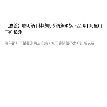
【嘉義】聰明鍋 | 林聰明砂鍋魚頭旗下品牌 | 阿里山
下吃鍋趣
端午節妹子帶著米果去吃鍋，妹子說這個不太好訂所以要