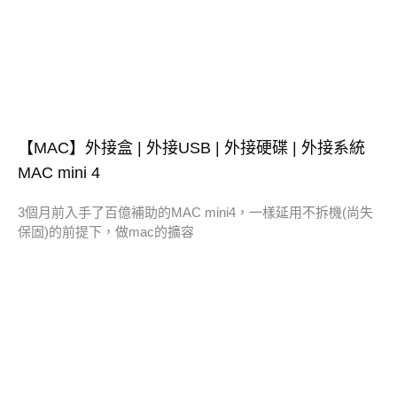
【MAC】外接盒 | 外接USB | 外接硬碟 | 外接系統
MAC mini 4
3個月前入手了百億補助的MAC mini4，一樣延用不拆機(尚失
保固)的前提下，做mac的擴容