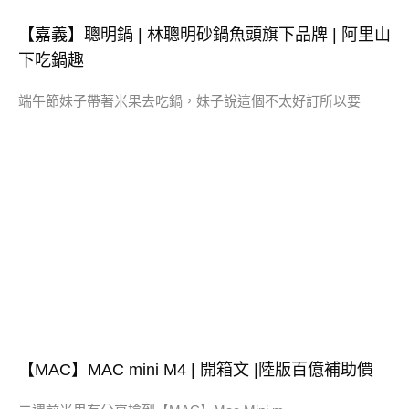
【嘉義】聰明鍋 | 林聰明砂鍋魚頭旗下品牌 | 阿里山
下吃鍋趣
端午節妹子帶著米果去吃鍋，妹子說這個不太好訂所以要
【MAC】MAC mini M4 | 開箱文 |陸版百億補助價