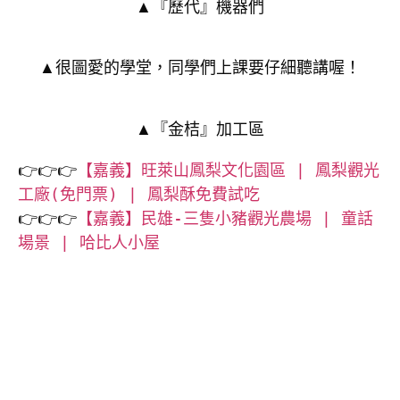
▲『歷代』機器們
▲
很圖愛的學堂，同學們上課要仔細聽講喔！
▲『金桔』加工區
👉👉👉
【嘉義】旺萊山鳳梨文化園區 | 鳳梨觀光
工廠(免門票) | 鳳梨酥免費試吃
👉👉👉
【嘉義】民雄-三隻小豬觀光農場 | 童話
場景 | 哈比人小屋