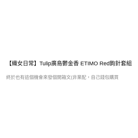
【織女日常】Tulip廣島鬱金香 ETIMO Red鉤針套組
終於也有這個機會來發個開箱文(非業配，自己錢包購買