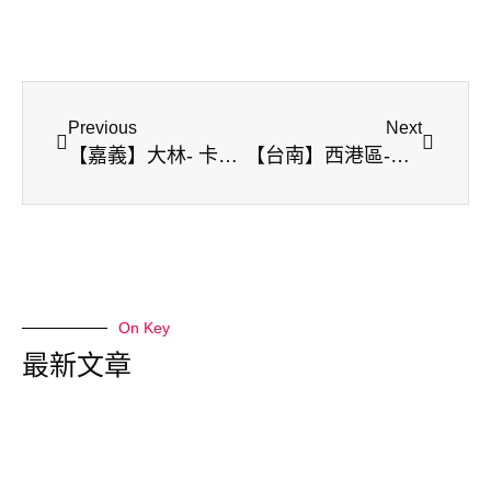
Previous
Next
【嘉義】大林- 卡羅爾銅管樂器觀光工廠 | CarolBrass Tourism Factory | 免門票 | 銅管樂器體驗
【台南】西港區-花旗木步道 | 三月櫻 | 泰國櫻花 | 打卡密境-20220404更新
On Key
最新文章