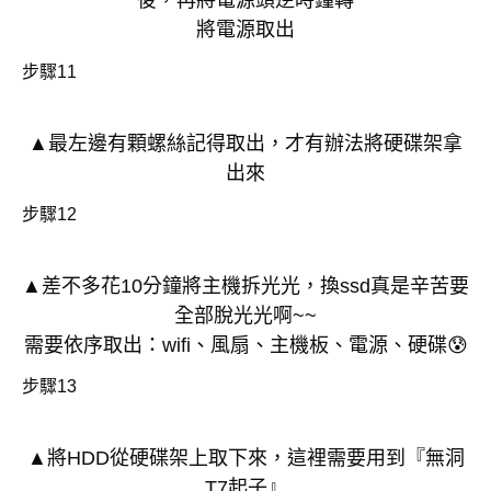
後，再將電源頭逆時鐘轉
將電源取出
步驟11
▲最左邊有顆螺絲記得取出，才有辦法將硬碟架拿
出來
步驟12
▲差不多花10分鐘將主機拆光光，換ssd真是辛苦要
全部脫光光啊~~
需要依序取出：wifi、風扇、主機板、電源、硬碟😰
步驟13
▲將HDD從硬碟架上取下來，這裡需要用到『無洞
T7起子』