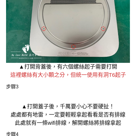
▲打開背蓋後，有六個螺絲起子需要打開
這裡螺絲有大小顆之分，但統一使用有洞T6起子
步驟3
▲打開蓋子後，千萬要小心不要硬扯！
處處都有地雷，一定要輕輕拿起看看是否有排線
此處就有一條wifi排線，解開螺絲將排線拿起
步驟4