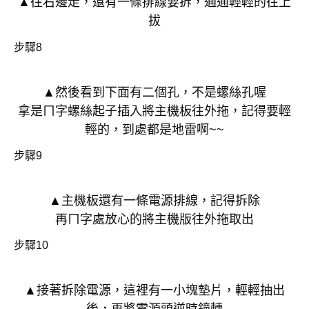
▲往右邊走，還有一條排線要拆，通通輕輕的往上
拔
步驟8
▲然後看到下面有二個孔，不是螺絲孔喔
拿是ㄇ字螺絲起子插入將主機板往外拖，記得要輕
輕的，到處都是地雷啊~~
步驟9
▲主機板還有一條電源排線，記得拆除
再ㄇ字處放心的將主機版往外拖取出
步驟10
▲接著拆除電源，這裡有一小塊墊片，輕輕抽出