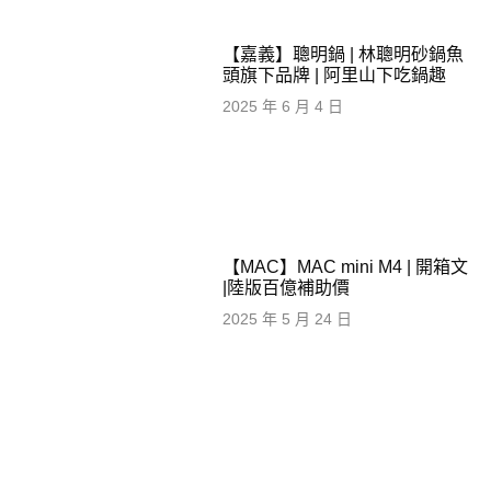
【嘉義】聰明鍋 | 林聰明砂鍋魚
頭旗下品牌 | 阿里山下吃鍋趣
2025 年 6 月 4 日
【MAC】MAC mini M4 | 開箱文
|陸版百億補助價
2025 年 5 月 24 日