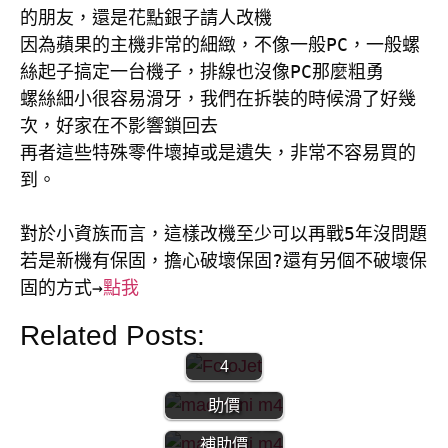
的朋友，還是花點銀子請人改機

因為蘋果的主機非常的細緻，不像一般PC，一般螺
絲起子搞定一台機子，排線也沒像PC那麼粗勇

螺絲細小很容易滑牙，我們在拆裝的時候滑了好幾
次，好家在不影響鎖回去

再者這些特殊零件壞掉或是遺失，非常不容易買的
到。

【MAC】
對於小資族而言，這樣改機至少可以再戰5年沒問題

外接盒 |
外接USB
若是新機有保固，擔心破壞保固?還有另個不破壞保
| 外接硬
固的方式→
點我
碟 | 外接
系統
Related Posts:
【MAC】MAC
MAC mini
mini M4 | 開箱
4
文 |陸版百億補
【MAC】Mac
助價
Mini m4｜百憶
補助價