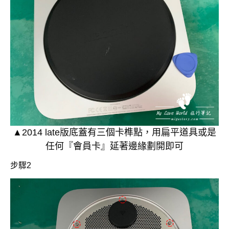
▲2014 late版底蓋有三個卡榫點，用扁平道具或是
任何『會員卡』延著邊緣劃開即可
步驟2