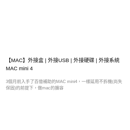
【MAC】外接盒 | 外接USB | 外接硬碟 | 外接系統
MAC mini 4
3個月前入手了百億補助的MAC mini4，一樣延用不拆機(尚失
保固)的前提下，做mac的擴容