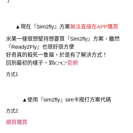
了
▲現在『Sim2fly』方案
無法直接在APP購買
米果一樣很想堅持想要買『Sim2fly』方案，雖然
『Ready2Fly』也很好很方便
好奇真的殺死一隻貓，於是有了解決方式！
回到最初的樣子，到👉👉
官網
方式1
▲使用『sim2fly』sim卡撥打方案代碼
方式2
網頁購買