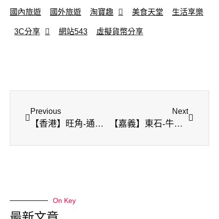
國內旅遊
國外旅遊
淘寶趣
美食天堂
生活享樂
3C分享
網站543
虛擬貨幣分享
Previous
Next
【香港】旺角-通菜街 | 金魚街 (小巴體驗)
【嘉義】東石-牛港魚池 | 蚵仔吃到飽 | 再痛也要嘗鮮
On Key
最新文章