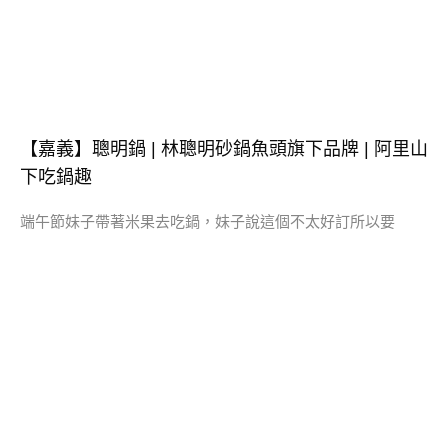
【嘉義】聰明鍋 | 林聰明砂鍋魚頭旗下品牌 | 阿里山
下吃鍋趣
端午節妹子帶著米果去吃鍋，妹子說這個不太好訂所以要