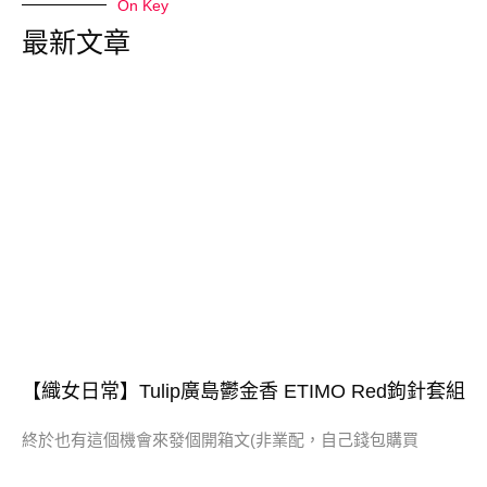
On Key
最新文章
【織女日常】Tulip廣島鬱金香 ETIMO Red鉤針套組
終於也有這個機會來發個開箱文(非業配，自己錢包購買