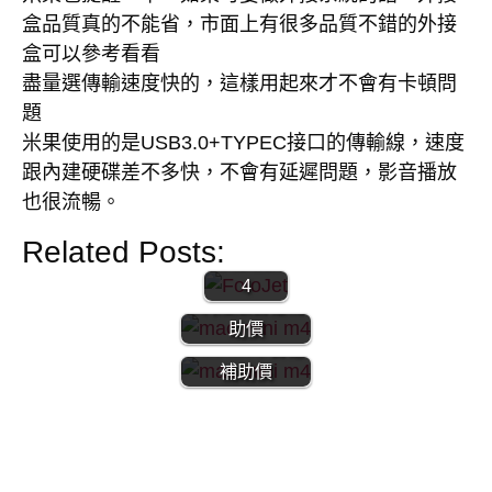
盒品質真的不能省，市面上有很多品質不錯的外接
盒可以參考看看
盡量選傳輸速度快的，這樣用起來才不會有卡頓問
題
【MAC】
外接盒 |
米果使用的是USB3.0+TYPEC接口的傳輸線，速度
外接USB
跟內建硬碟差不多快，不會有延遲問題，影音播放
| 外接硬
也很流暢。
碟 | 外接
系統
Related Posts:
【MAC】MAC
MAC mini
mini M4 | 開箱
4
文 |陸版百億補
【MAC】Mac
助價
Mini m4｜百憶
補助價