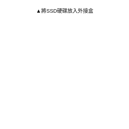
▲將SSD硬碟放入外接盒