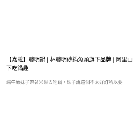
【嘉義】聰明鍋 | 林聰明砂鍋魚頭旗下品牌 | 阿里山
下吃鍋趣
端午節妹子帶著米果去吃鍋，妹子說這個不太好訂所以要