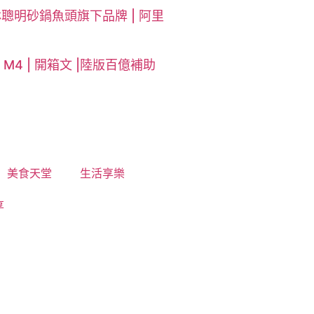
林聰明砂鍋魚頭旗下品牌 | 阿里
i M4 | 開箱文 |陸版百億補助
美食天堂
生活享樂
享