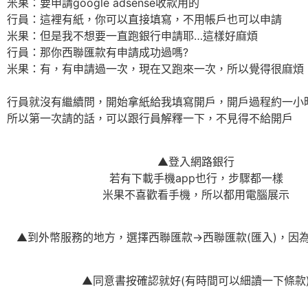
米果：要申請google adsense收款用的
行員：這裡有紙，你可以直接填寫，不用帳戶也可以申請
米果：但是我不想要一直跑銀行申請耶…這樣好麻煩
行員：那你西聯匯款有申請成功過嗎?
米果：有，有申請過一次，現在又跑來一次，所以覺得很麻煩
行員就沒有繼續問，開始拿紙給我填寫開戶，開戶過程約一小
所以第一次請的話，可以跟行員解釋一下，不見得不給開戶
▲登入網路銀行
若有下載手機app也行，步驟都一樣
米果不喜歡看手機，所以都用電腦展示
▲到外幣服務的地方，選擇西聯匯款→西聯匯款(匯入)，因
▲同意書按確認就好(有時間可以細讀一下條款