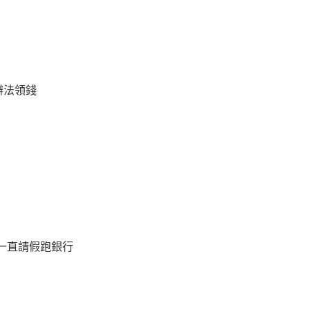
辦法領錢
一直請假跑銀行