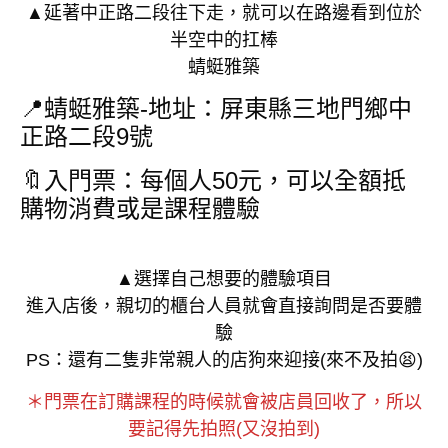
▲延著中正路二段往下走，就可以在路邊看到位於
半空中的扛棒
蜻蜓雅築
📍蜻蜓雅築-地址：屏東縣三地門鄉中
正路二段9號
🔖入門票：每個人50元，可以全額抵
購物消費或是課程體驗
▲選擇自己想要的體驗項目
進入店後，親切的櫃台人員就會直接詢問是否要體
驗
PS：還有二隻非常親人的店狗來迎接(來不及拍😫)
＊門票在訂購課程的時候就會被店員回收了，所以
要記得先拍照(又沒拍到)