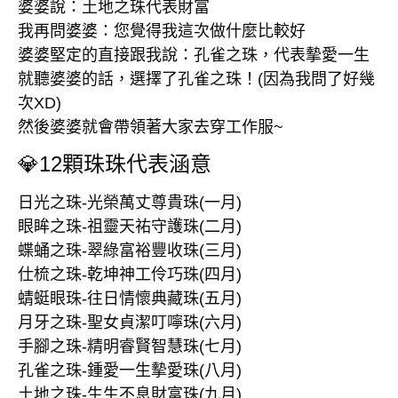
婆婆說：土地之珠代表財富
我再問婆婆：您覺得我這次做什麼比較好
婆婆堅定的直接跟我說：孔雀之珠，代表摰愛一生
就聽婆婆的話，選擇了孔雀之珠！(因為我問了好幾
次XD)
然後婆婆就會帶領著大家去穿工作服~
💎12顆珠珠代表涵意
日光之珠-光榮萬丈尊貴珠(一月)
眼眸之珠-祖靈天祐守護珠(二月)
蝶蛹之珠-翠綠富裕豐收珠(三月)
仕梳之珠-乾坤神工伶巧珠(四月)
蜻蜓眼珠-往日情懷典藏珠(五月)
月牙之珠-聖女貞潔叮嚀珠(六月)
手腳之珠-精明睿賢智慧珠(七月)
孔雀之珠-鍾愛一生摰愛珠(八月)
土地之珠-生生不息財富珠(九月)