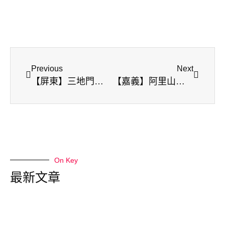
Previous
Next
【屏東】三地門鄉-海神宮(黛娥娜神池)
【嘉義】阿里山繡球花季
On Key
最新文章