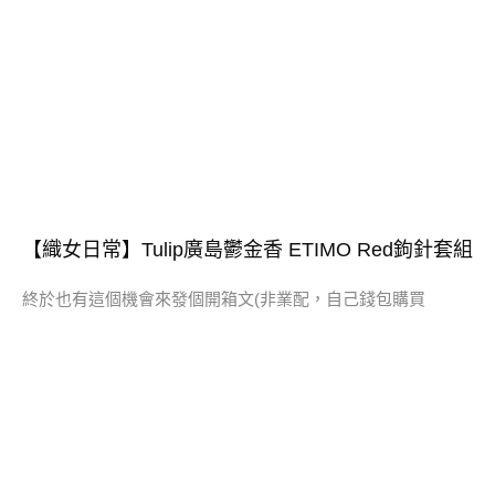
【織女日常】Tulip廣島鬱金香 ETIMO Red鉤針套組
終於也有這個機會來發個開箱文(非業配，自己錢包購買