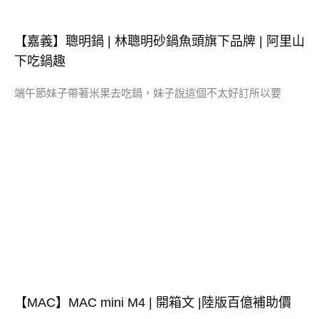
【嘉義】聰明鍋 | 林聰明砂鍋魚頭旗下品牌 | 阿里山
下吃鍋趣
端午節妹子帶著米果去吃鍋，妹子說這個不太好訂所以要
【MAC】MAC mini M4 | 開箱文 |陸版百億補助價