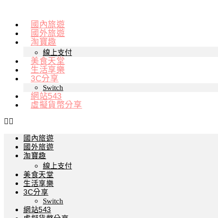
跳
至
國內旅遊
國外旅遊
主
淘寶趣
要
線上支付
內
美食天堂
容
生活享樂
3C分享
Switch
網站543
虛擬貨幣分享
國內旅遊
國外旅遊
淘寶趣
線上支付
美食天堂
生活享樂
3C分享
Switch
網站543