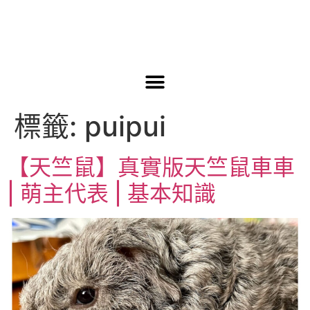
標籤:
puipui
【天竺鼠】真實版天竺鼠車車
| 萌主代表 | 基本知識