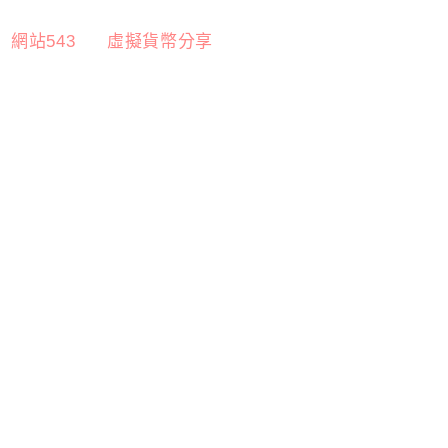
網站543
虛擬貨幣分享