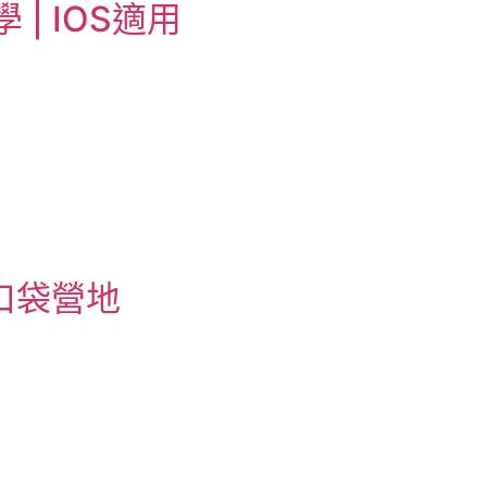
學 | IOS適用
森：口袋營地