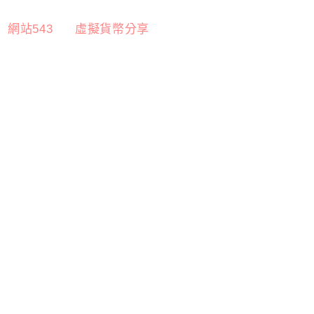
網站543
虛擬貨幣分享