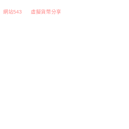
網站543
虛擬貨幣分享