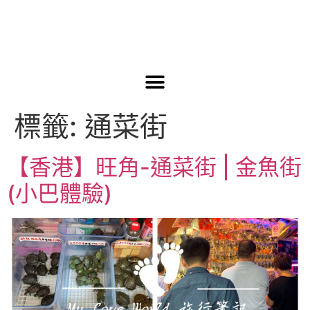
標籤:
通菜街
【香港】旺角-通菜街 | 金魚街
(小巴體驗)