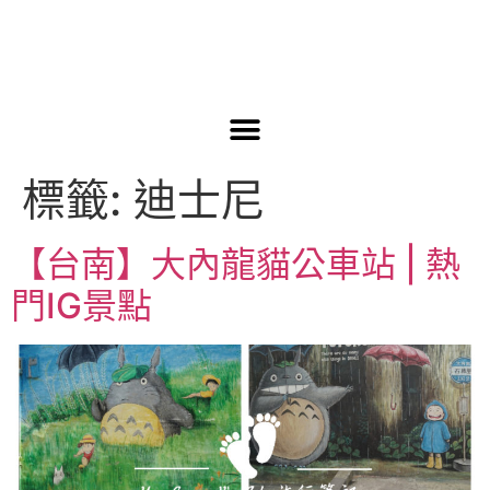
標籤:
迪士尼
【台南】大內龍貓公車站 | 熱
門IG景點