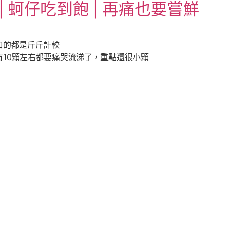
 蚵仔吃到飽 | 再痛也要嘗鮮
口的都是斤斤計較
10顆左右都要痛哭流涕了，重點還很小顆