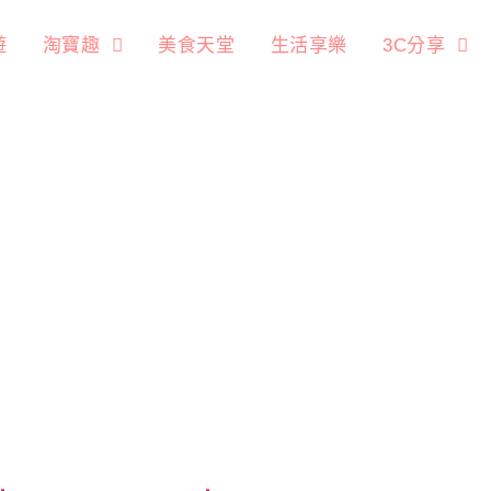
遊
淘寶趣
美食天堂
生活享樂
3C分享