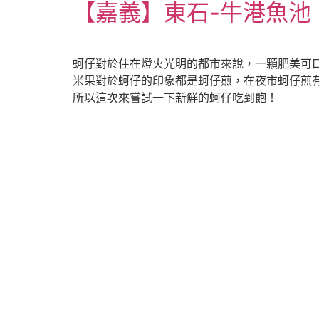
【嘉義】東石-牛港魚池 |
蚵仔對於住在燈火光明的都市來說，一顆肥美可
米果對於蚵仔的印象都是蚵仔煎，在夜市蚵仔煎有
所以這次來嘗試一下新鮮的蚵仔吃到飽！