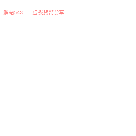
網站543
虛擬貨幣分享