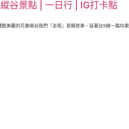
谷景點 | 一日行 | IG打卡點
驗美麗的花東縱谷我們『去程』是開夜車，延著台9線一路向東行