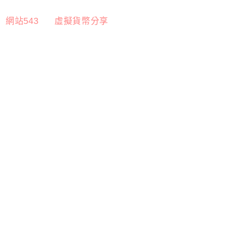
網站543
虛擬貨幣分享