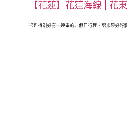
【花蓮】花蓮海線 | 花東縱
很難得剛好有一連串的非假日行程，讓米果好好體