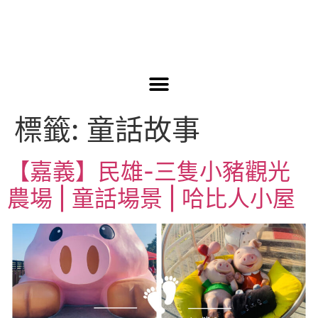
標籤:
童話故事
【嘉義】民雄-三隻小豬觀光
農場 | 童話場景 | 哈比人小屋