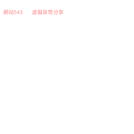
網站543
虛擬貨幣分享