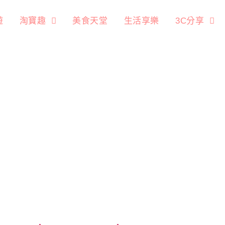
遊
淘寶趣
美食天堂
生活享樂
3C分享