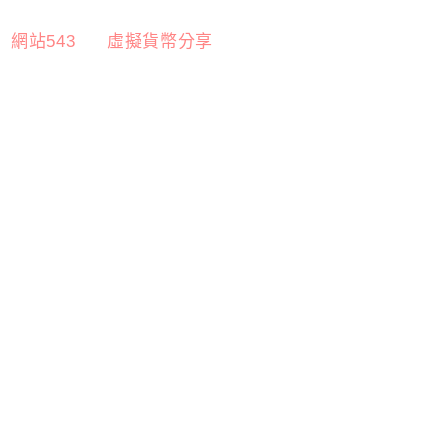
網站543
虛擬貨幣分享