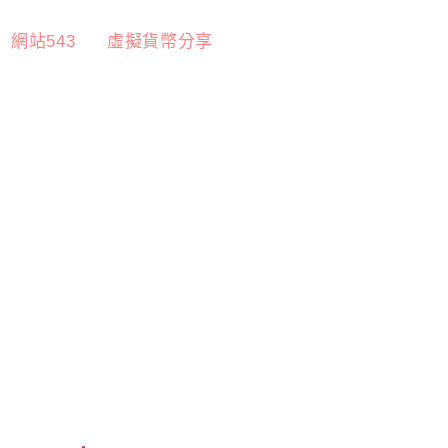
網站543
虛擬貨幣分享