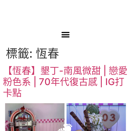
標籤:
恆春
【恆春】墾丁-南風微甜 | 戀愛
粉色系 | 70年代復古感 | IG打
卡點