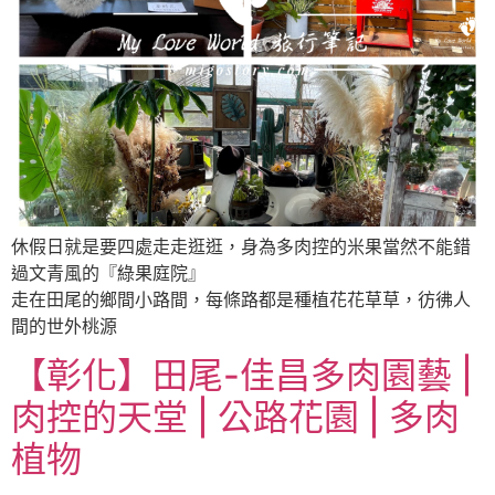
休假日就是要四處走走逛逛，身為多肉控的米果當然不能錯
過文青風的『綠果庭院』
走在田尾的鄉間小路間，每條路都是種植花花草草，彷彿人
間的世外桃源
【彰化】田尾-佳昌多肉園藝 |
肉控的天堂 | 公路花園 | 多肉
植物