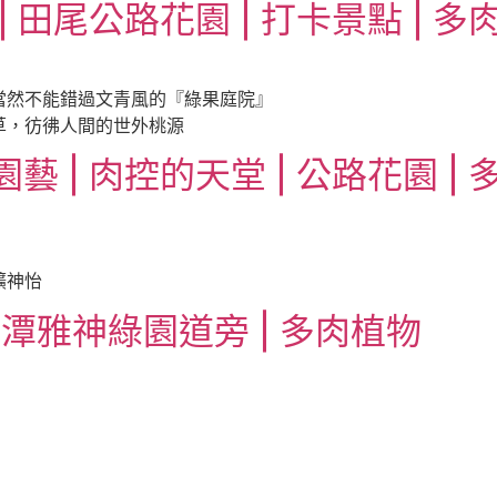
 田尾公路花園 | 打卡景點 | 多
當然不能錯過文青風的『綠果庭院』
草，彷彿人間的世外桃源
 | 肉控的天堂 | 公路花園 | 
曠神怡
 潭雅神綠園道旁 | 多肉植物