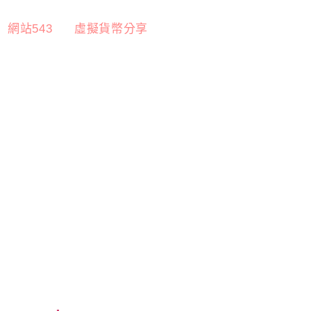
網站543
虛擬貨幣分享