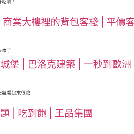
好吃啊！
| 商業大樓裡的背包客棧 | 平價
多事了
城堡 | 巴洛克建築 | 一秒到歐洲
天氣看起來很陰
 | 吃到飽 | 王品集團