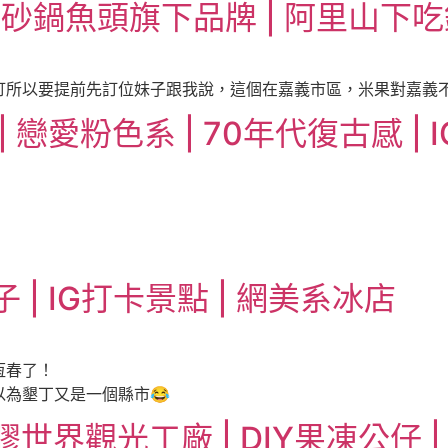
明砂鍋魚頭旗下品牌 | 阿里山下
所以要提前先訂位妹子跟我說，這個在嘉義市區，米果對嘉義不怎
戀愛粉色系 | 70年代復古感 | 
| IG打卡景點 | 網美系冰店
恆春了！
為墾丁又是一個縣市😂
界觀光工廠 | DIY果凍公仔 |