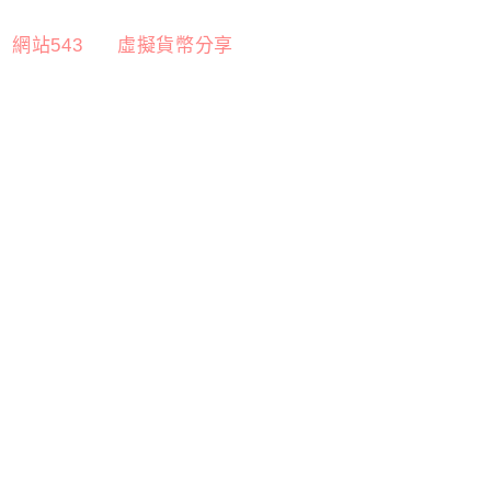
網站543
虛擬貨幣分享