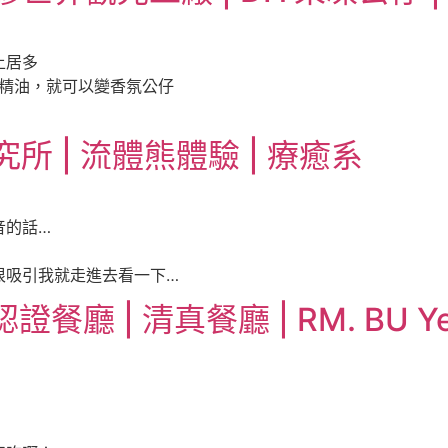
上居多
氛精油，就可以變香氛公仔
 | 流體熊體驗 | 療癒系
音的話…
很吸引我就走進去看一下…
廳 | 清真餐廳 | RM. BU Yet