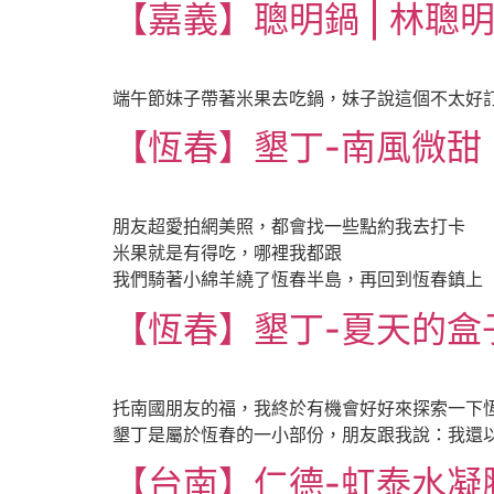
【嘉義】聰明鍋 | 林聰
端午節妹子帶著米果去吃鍋，妹子說這個不太好訂
【恆春】墾丁-南風微甜 | 
朋友超愛拍網美照，都會找一些點約我去打卡
米果就是有得吃，哪裡我都跟
我們騎著小綿羊繞了恆春半島，再回到恆春鎮上
【恆春】墾丁-夏天的盒子 
托南國朋友的福，我終於有機會好好來探索一下
墾丁是屬於恆春的一小部份，朋友跟我說：我還以
【台南】仁德-虹泰水凝膠世