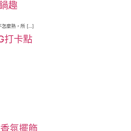
吃鍋趣
麼熟，所 […]
IG打卡點
 香氛擺飾