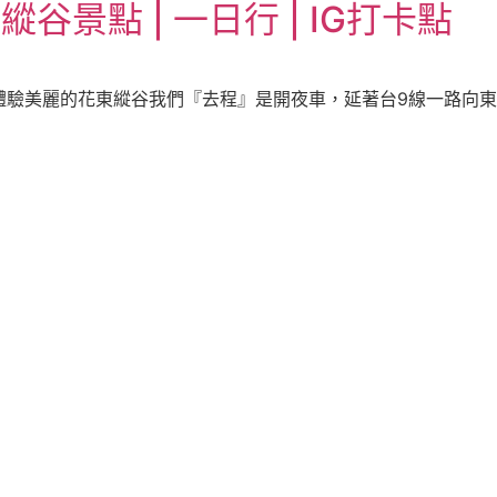
谷景點 | 一日行 | IG打卡點
驗美麗的花東縱谷我們『去程』是開夜車，延著台9線一路向東行