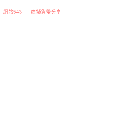
網站543
虛擬貨幣分享