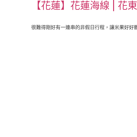
【花蓮】花蓮海線 | 花東縱
很難得剛好有一連串的非假日行程，讓米果好好體