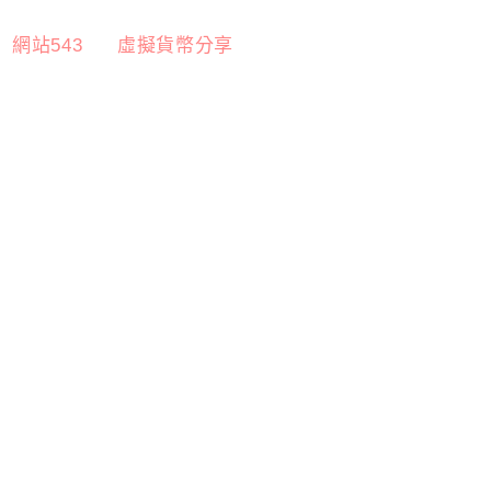
網站543
虛擬貨幣分享