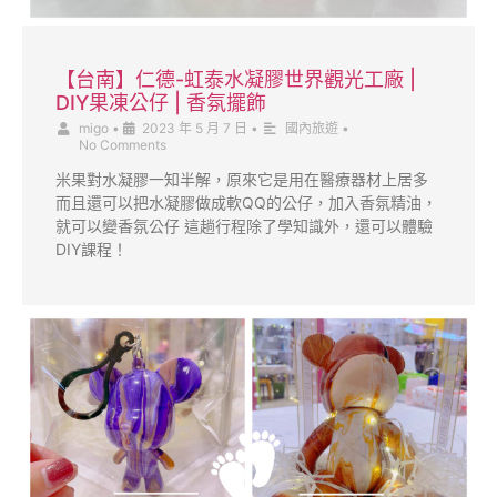
【台南】仁德-虹泰水凝膠世界觀光工廠 |
DIY果凍公仔 | 香氛擺飾
migo
•
2023 年 5 月 7 日
•
國內旅遊
•
No Comments
米果對水凝膠一知半解，原來它是用在醫療器材上居多
而且還可以把水凝膠做成軟QQ的公仔，加入香氛精油，
就可以變香氛公仔 這趟行程除了學知識外，還可以體驗
DIY課程！