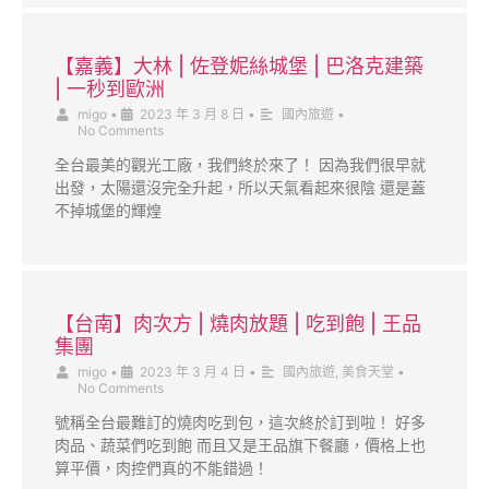
【嘉義】大林 | 佐登妮絲城堡 | 巴洛克建築
| 一秒到歐洲
migo
•
2023 年 3 月 8 日
•
國內旅遊
•
No Comments
全台最美的觀光工廠，我們終於來了！ 因為我們很早就
出發，太陽還沒完全升起，所以天氣看起來很陰 還是蓋
不掉城堡的輝煌
【台南】肉次方 | 燒肉放題 | 吃到飽 | 王品
集團
migo
•
2023 年 3 月 4 日
•
國內旅遊
,
美食天堂
•
No Comments
號稱全台最難訂的燒肉吃到包，這次終於訂到啦！ 好多
肉品、蔬菜們吃到飽 而且又是王品旗下餐廳，價格上也
算平價，肉控們真的不能錯過！