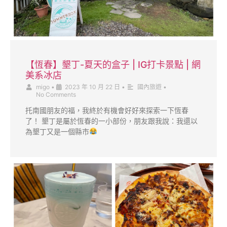
【恆春】墾丁-夏天的盒子 | IG打卡景點 | 網
美系冰店
migo
•
2023 年 10 月 22 日
•
國內旅遊
•
No Comments
托南國朋友的福，我終於有機會好好來探索一下恆春
了！ 墾丁是屬於恆春的一小部份，朋友跟我說：我還以
為墾丁又是一個縣市