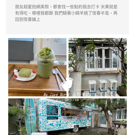
朋友超愛拍網美照，都會找一些點約我去打卡 米果就是
有得吃，哪裡我都跟 我們騎著小綿羊繞了恆春半島，再
回到恆春鎮上