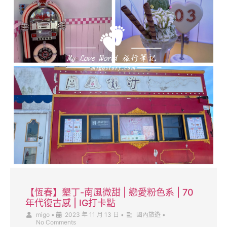
【恆春】墾丁-南風微甜 | 戀愛粉色系 | 70
年代復古感 | IG打卡點
migo
•
2023 年 11 月 13 日
•
國內旅遊
•
No Comments