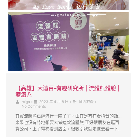
【高雄】大遠百-有趣研究所 | 流體熊體驗 |
療癒系
migo
•
2023 年 4 月 8 日
•
國內旅遊
•
No Comments
其實流體熊已經流行一陣子了，由其是有在看抖音的話…
米果也沒有特地想要去做這款流體熊 正好跟朋友在逛百
貨公司，上了電梯看到店面，很吸引我就走進去看一下…