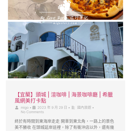
【宜蘭】頭城 | 渲咖啡 | 海景咖啡廳 | 希臘
風網美打卡點
migo
•
2023 年 9 月 29 日
•
國內旅遊
•
No Comments
終於有時間到東海岸走走 開車到東北角，一路上的景色
美不勝收 在頭城延岸這裡，除了有衝沖店以外，還有幾