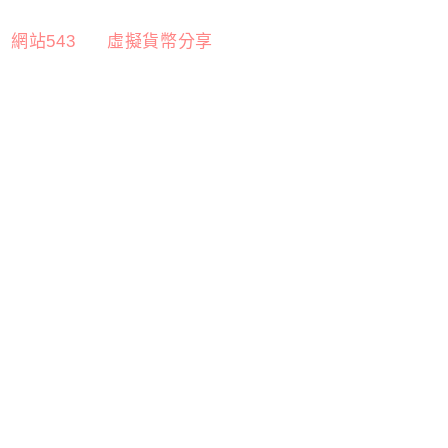
網站543
虛擬貨幣分享